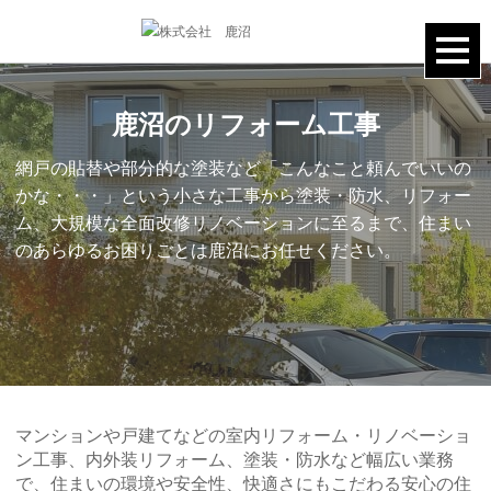
鹿沼のリフォーム工事
網戸の貼替や部分的な塗装など「こんなこと頼んでいいの
かな・・・」
という小さな工事から
塗装・防水、リフォー
ム、大規模な全面改修リノベーションに至るまで、
住まい
のあらゆるお困りごとは鹿沼にお任せください。
マンションや戸建てなどの室内リフォーム・リノベーショ
ン工事、内外装リフォーム、塗装・防水など幅広い業務
で、住まいの環境や安全性、快適さにもこだわる安心の住